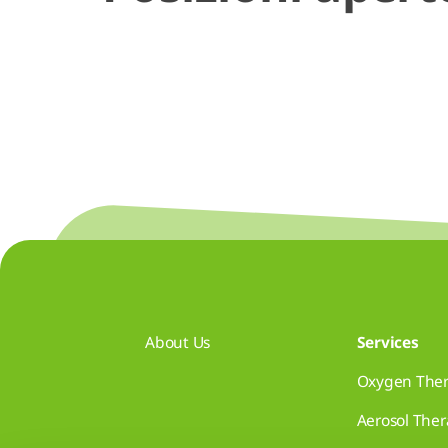
About Us
Services
Oxygen The
Aerosol The