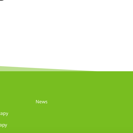
News
rapy
rapy