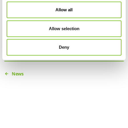
prd.lfr.cloud/documents/d/vivisol-
Allow all
corporate/2026_05_19-solcs_remeo-uk_-eng-
final
Allow selection
Link
Deny
News